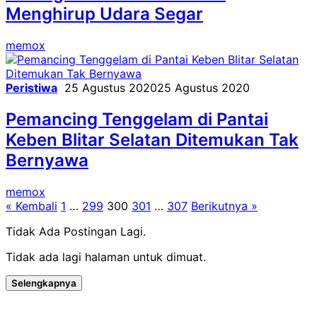
Menghirup Udara Segar
memox
Peristiwa
25 Agustus 2020
25 Agustus 2020
Pemancing Tenggelam di Pantai
Keben Blitar Selatan Ditemukan Tak
Bernyawa
memox
Paginasi
« Kembali
1
…
299
300
301
…
307
Berikutnya »
pos
Tidak Ada Postingan Lagi.
Tidak ada lagi halaman untuk dimuat.
Selengkapnya