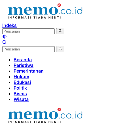
Langsung
ke
konten
Indeks
Beranda
Peristiwa
Pemerintahan
Hukum
Edukasi
Politik
Bisnis
Wisata