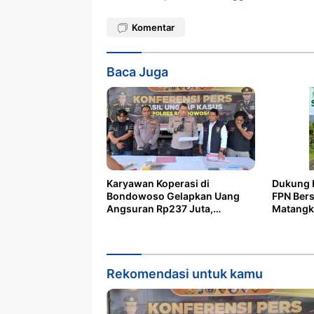
Komentar
Baca Juga
Karyawan Koperasi di
Dukung K
Bondowoso Gelapkan Uang
FPN Ber
Angsuran Rp237 Juta,
Matangk
Ditangkap di Bali
Penghija
Rekomendasi untuk kamu