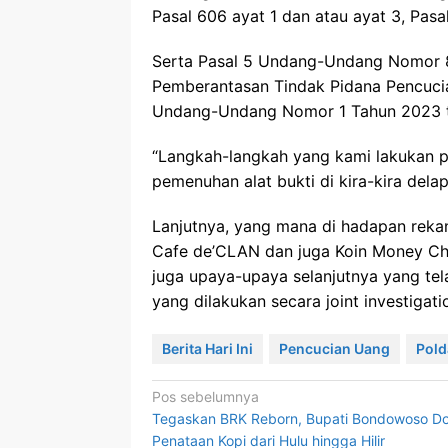
Pasal 606 ayat 1 dan atau ayat 3, Pasal
Serta Pasal 5 Undang-Undang Nomor 
Pemberantasan Tindak Pidana Pencucian
Undang-Undang Nomor 1 Tahun 2023 
“Langkah-langkah yang kami lakukan pa
pemenuhan alat bukti di kira-kira del
Lanjutnya, yang mana di hadapan rekan-
Cafe de’CLAN dan juga Koin Money Ch
juga upaya-upaya selanjutnya yang tela
yang dilakukan secara joint investigati
Berita Hari Ini
Pencucian Uang
Pold
Navigasi
Pos sebelumnya
Tegaskan BRK Reborn, Bupati Bondowoso D
pos
Penataan Kopi dari Hulu hingga Hilir