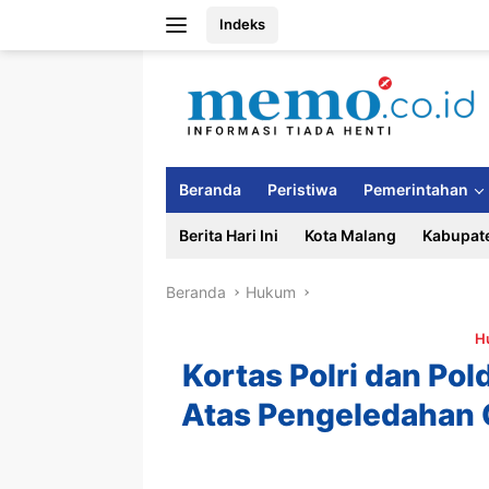
Langsung
Indeks
ke
konten
Beranda
Peristiwa
Pemerintahan
Berita Hari Ini
Kota Malang
Kabupat
Beranda
Hukum
H
Kortas Polri dan Pol
Atas Pengeledahan 