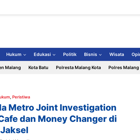
Hukum
Edukasi
Politik
Bisnis
Wisata
Opi
en Malang
Kota Batu
Polresta Malang Kota
Polres Malang
ukum
,
Peristiwa
da Metro Joint Investigation
Cafe dan Money Changer di
Jaksel