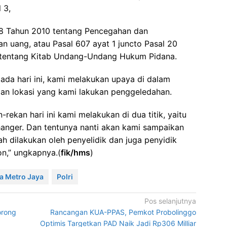
 3,
8 Tahun 2010 tentang Pencegahan dan
 uang, atau Pasal 607 ayat 1 juncto Pasal 20
tentang Kitab Undang-Undang Hukum Pidana.
da hari ini, kami melakukan upaya di dalam
apan lokasi yang kami lakukan penggeledahan.
rekan hari ini kami melakukan di dua titik, yaitu
anger. Dan tentunya nanti akan kami sampaikan
h dilakukan oleh penyelidik dan juga penyidik
on,” ungkapnya.(
fik/hms
)
a Metro Jaya
Polri
Pos selanjutnya
orong
Rancangan KUA-PPAS, Pemkot Probolinggo
Optimis Targetkan PAD Naik Jadi Rp306 Milliar