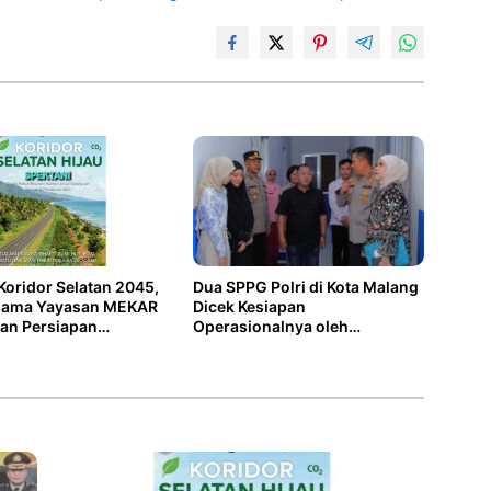
Dua SPPG Polri di Kota Malang
oridor Selatan 2045,
Dicek Kesiapan
sama Yayasan MEKAR
Operasionalnya oleh
an Persiapan
Kapolresta Malang Kota
uan 1 Juta Bibit