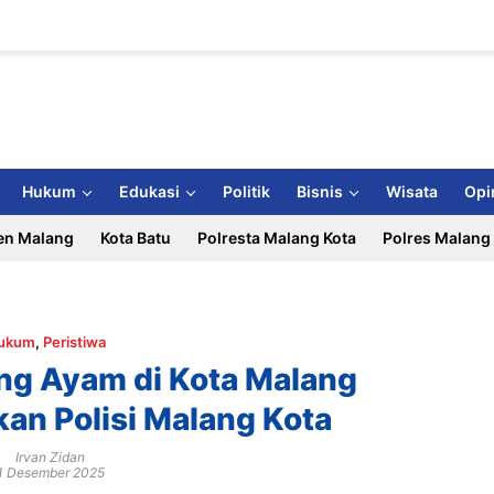
Hukum
Edukasi
Politik
Bisnis
Wisata
Opi
en Malang
Kota Batu
Polresta Malang Kota
Polres Malang
ukum
,
Peristiwa
ng Ayam di Kota Malang
an Polisi Malang Kota
Irvan Zidan
1 Desember 2025