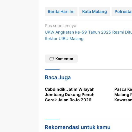
Berita Hari Ini
Kota Malang
Polresta
Navigasi
Pos sebelumnya
UKW Angkatan ke-59 Tahun 2025 Resmi Dit
pos
Rektor UIBU Malang
Komentar
Baca Juga
Cabdindik Jatim Wilayah
Pasca Ke
Jombang Dukung Penuh
Malang P
Gerak Jalan RoJo 2026
Kawasan
Rekomendasi untuk kamu