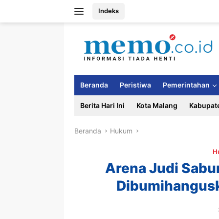
Langsung
Indeks
ke
konten
Beranda
Peristiwa
Pemerintahan
Berita Hari Ini
Kota Malang
Kabupat
Beranda
Hukum
H
Arena Judi Sabu
Dibumihangusk