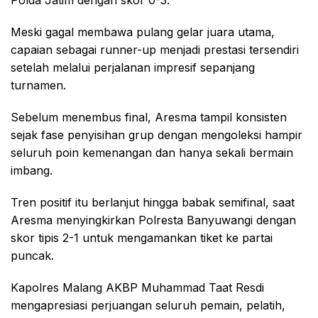
Meski gagal membawa pulang gelar juara utama,
capaian sebagai runner-up menjadi prestasi tersendiri
setelah melalui perjalanan impresif sepanjang
turnamen.
Sebelum menembus final, Aresma tampil konsisten
sejak fase penyisihan grup dengan mengoleksi hampir
seluruh poin kemenangan dan hanya sekali bermain
imbang.
Tren positif itu berlanjut hingga babak semifinal, saat
Aresma menyingkirkan Polresta Banyuwangi dengan
skor tipis 2-1 untuk mengamankan tiket ke partai
puncak.
Kapolres Malang AKBP Muhammad Taat Resdi
mengapresiasi perjuangan seluruh pemain, pelatih,