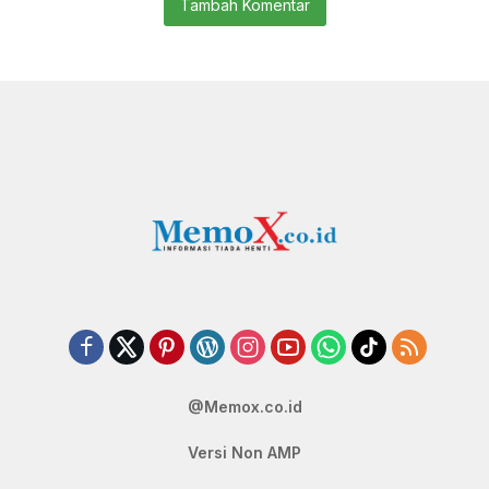
Tambah Komentar
@Memox.co.id
Versi Non AMP