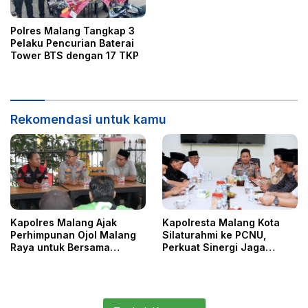
Polres Malang Tangkap 3
Pelaku Pencurian Baterai
Tower BTS dengan 17 TKP
Rekomendasi untuk kamu
Kapolres Malang Ajak
Kapolresta Malang Kota
Perhimpunan Ojol Malang
Silaturahmi ke PCNU,
Raya untuk Bersama
Perkuat Sinergi Jaga
Menjaga Kondusifitas
Kamtibmas Ulama dan Polri