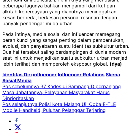
beberapa lagunya bahkan mengambil dari kutipan
alkitab kepercayaan yang dianutnya meninggalkan
kesan berbeda, berkesan personal resonan dengan
banyak pendengar muda urban.
Pada intinya, media sosial dan influencer memegang
peran kunci yang sangat penting dalam pembentukan,
evolusi, dan penyebaran suatu identitas subkultur urban.
Dua hal tersebut saling berdampingan di dunia modern
saat ini untuk menjadikan suatu subkultur urban menjadi
lebih terlihat dan memperoleh eksposur global.
(dya)
Identitas Diri
influencer
Influencer Relations
Skena
Sosial Media
Navigasi
Pos sebelumnya
37 Kades di Sampang Diperpanjang
Masa Jabatannya, Pelayanan Masyarakat Harus
pos
Diprioritaskan
Pos selanjutnya
Polisi Kota Malang Uji Coba E-TLE
Mobile Handheld, Puluhan Pelanggar Terjaring