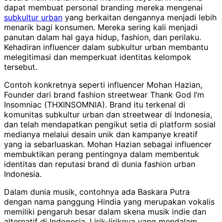
dapat membuat personal branding mereka mengenai
subkultur urban
yang berkaitan dengannya menjadi lebih
menarik bagi konsumen. Mereka sering kali menjadi
panutan dalam hal gaya hidup, fashion, dan perilaku.
Kehadiran influencer dalam subkultur urban membantu
melegitimasi dan memperkuat identitas kelompok
tersebut.
Contoh konkretnya seperti influencer Mohan Hazian,
Founder dari brand fashion streetwear Thank God I’m
Insomniac (THXINSOMNIA). Brand itu terkenal di
komunitas subkultur urban dan streetwear di Indonesia,
dan telah mendapatkan pengikut setia di platform sosial
medianya melalui desain unik dan kampanye kreatif
yang ia sebarluaskan. Mohan Hazian sebagai influencer
membuktikan perang pentingnya dalam membentuk
identitas dan reputasi brand di dunia fashion urban
Indonesia.
Dalam dunia musik, contohnya ada Baskara Putra
dengan nama panggung Hindia yang merupakan vokalis
memiliki pengaruh besar dalam skena musik indie dan
alternatif di Indonesia. Lirik-liriknya yang mendalam,