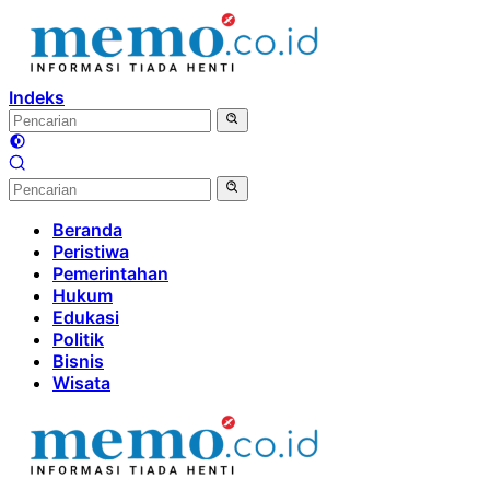
Langsung
ke
konten
Indeks
Beranda
Peristiwa
Pemerintahan
Hukum
Edukasi
Politik
Bisnis
Wisata