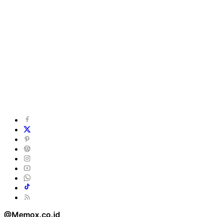
@Memox.co.id