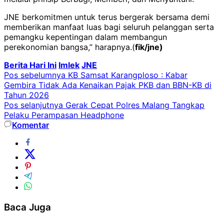
JNE berkomitmen untuk terus bergerak bersama demi
memberikan manfaat luas bagi seluruh pelanggan serta
pemangku kepentingan dalam membangun
perekonomian bangsa,” harapnya.(
fik/jne)
Berita Hari Ini
Imlek
JNE
Navigasi
Pos sebelumnya
KB Samsat Karangploso : Kabar
Gembira Tidak Ada Kenaikan Pajak PKB dan BBN-KB di
pos
Tahun 2026
Pos selanjutnya
Gerak Cepat Polres Malang Tangkap
Pelaku Perampasan Headphone
Komentar
Baca Juga