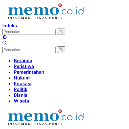
Langsung
ke
konten
Indeks
Beranda
Peristiwa
Pemerintahan
Hukum
Edukasi
Politik
Bisnis
Wisata