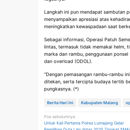
Langkah ini pun mendapat sambutan po
menyampaikan apresiasi atas kehadira
meningkatkan kewaspadaan saat berk
Sebagai informasi, Operasi Patuh Seme
lintas, termasuk tidak memakai helm,
marka dan rambu, penggunaan ponsel s
dan overload (ODOL).
“Dengan pemasangan rambu-rambu ini,
ditekan, serta tercipta budaya tertib b
pungkasnya. (*)
Berita Hari Ini
Kabupaten Malang
o
Navigasi
Pos sebelumnya
Untuk Kali Pertama Polres Lumajang Gelar
pos
Pemilihan Duta Lalu lintas 2025 Tingkat SMA