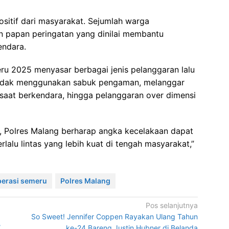
sitif dari masyarakat. Sejumlah warga
n papan peringatan yang dinilai membantu
endara.
ru 2025 menyasar berbagai jenis pelanggaran lalu
 tidak menggunakan sabuk pengaman, melanggar
aat berkendara, hingga pelanggaran over dimensi
 Polres Malang berharap angka kecelakaan dapat
erlalu lintas yang lebih kuat di tengah masyarakat,”
perasi semeru
Polres Malang
Pos selanjutnya
So Sweet! Jennifer Coppen Rayakan Ulang Tahun
/
ke-24 Bareng Justin Hubner di Belanda