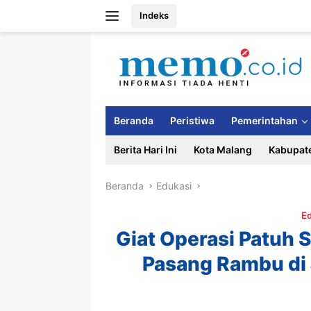
Langsung
Indeks
ke
konten
Beranda
Peristiwa
Pemerintahan
Berita Hari Ini
Kota Malang
Kabupat
Beranda
Edukasi
Ed
Giat Operasi Patuh
Pasang Rambu di