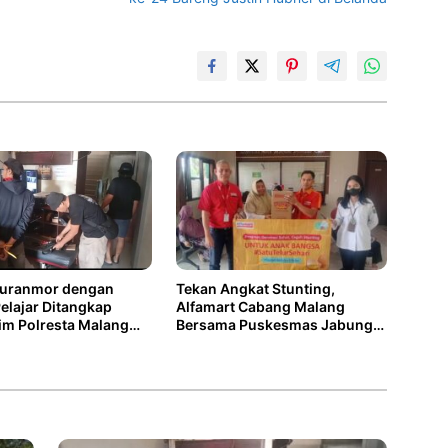
Tekan Angkat Stunting,
Curanmor dengan
Alfamart Cabang Malang
elajar Ditangkap
Bersama Puskesmas Jabung
im Polresta Malang
Bagikan Telur kepada Puluhan
Balita