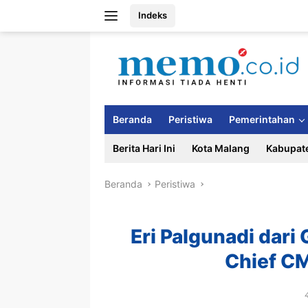
Langsung
Indeks
ke
konten
Beranda
Peristiwa
Pemerintahan
Berita Hari Ini
Kota Malang
Kabupat
Beranda
Peristiwa
Eri Palgunadi dari
Chief C