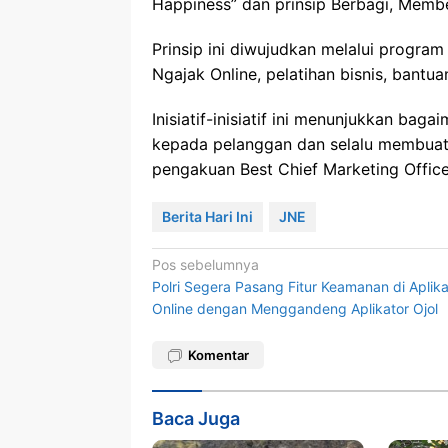
Happiness” dan prinsip Berbagi, Membe
Prinsip ini diwujudkan melalui progr
Ngajak Online, pelatihan bisnis, bantua
Inisiatif-inisiatif ini menunjukkan ba
kepada pelanggan dan selalu membuat 
pengakuan Best Chief Marketing Office
Berita Hari Ini
JNE
Navigasi
Pos sebelumnya
Polri Segera Pasang Fitur Keamanan di Aplika
pos
Online dengan Menggandeng Aplikator Ojol
Komentar
Baca Juga