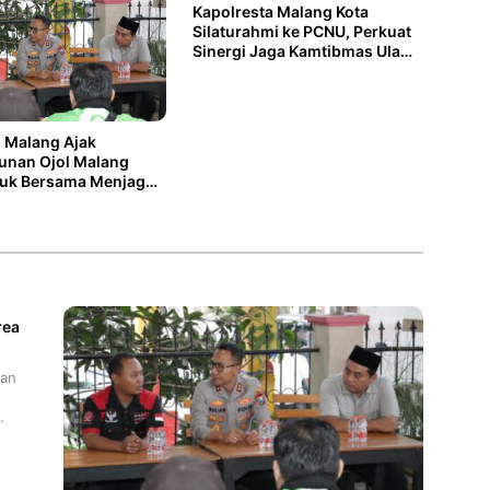
Kapolresta Malang Kota
Silaturahmi ke PCNU, Perkuat
Sinergi Jaga Kamtibmas Ulama
dan Polri
 Malang Ajak
unan Ojol Malang
tuk Bersama Menjaga
itas
rea
han
.