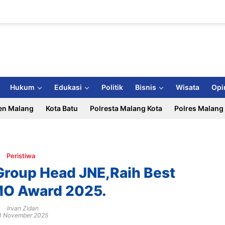
Hukum
Edukasi
Politik
Bisnis
Wisata
Opi
en Malang
Kota Batu
Polresta Malang Kota
Polres Malang
Peristiwa
 Group Head JNE,Raih Best
MO Award 2025.
Irvan Zidan
4 November 2025