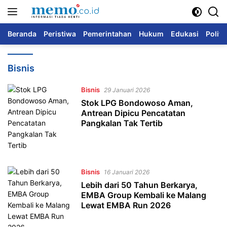
Langsung
ke
konten
Beranda
Peristiwa
Pemerintahan
Hukum
Edukasi
Politi
Bisnis
Bisnis
29 Januari 2026
Stok LPG Bondowoso Aman,
Antrean Dipicu Pencatatan
Pangkalan Tak Tertib
Bisnis
16 Januari 2026
Lebih dari 50 Tahun Berkarya,
EMBA Group Kembali ke Malang
Lewat EMBA Run 2026