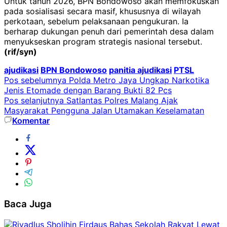
Untuk tahun 2026, BPN Bondowoso akan memfokuskan
pada sosialisasi secara masif, khususnya di wilayah
perkotaan, sebelum pelaksanaan pengukuran. Ia
berharap dukungan penuh dari pemerintah desa dalam
menyukseskan program strategis nasional tersebut.
(rif/syn)
ajudikasi
BPN Bondowoso
panitia ajudikasi
PTSL
Navigasi
Pos sebelumnya
Polda Metro Jaya Ungkap Narkotika
Jenis Etomade dengan Barang Bukti 82 Pcs
pos
Pos selanjutnya
Satlantas Polres Malang Ajak
Masyarakat Pengguna Jalan Utamakan Keselamatan
Komentar
Baca Juga