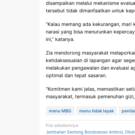
disampaikan melalui mekanisme evaluas
tersebut tidak dimanfaatkan untuk kepe
“Kalau memang ada kekurangan, mari k
narasi yang bisa menurunkan keperca
ini,” katanya.
Zia mendorong masyarakat melaporka
ketidaksesuaian di lapangan agar segera
melakukan pengawalan dan evaluasi a
optimal dan tepat sasaran.
“Komitmen kami jelas, memastikan se
masyarakat, termasuk pemenuhan gizi,
menu MBG
menu tidak layak
penilai
Navigasi
Pos sebelumnya
Jembatan Sentong Bondowoso Ambrol, Ditu
pos