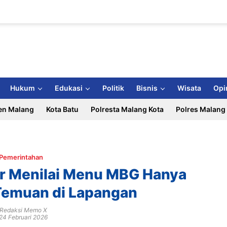
Hukum
Edukasi
Politik
Bisnis
Wisata
Opi
en Malang
Kota Batu
Polresta Malang Kota
Polres Malang
Pemerintahan
air Menilai Menu MBG Hanya
 Temuan di Lapangan
Redaksi Memo X
24 Februari 2026