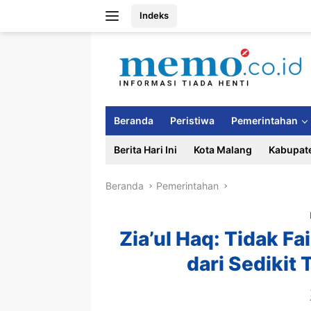
Langsung
Indeks
ke
konten
Beranda
Peristiwa
Pemerintahan
Berita Hari Ini
Kota Malang
Kabupat
Beranda
Pemerintahan
Zia’ul Haq: Tidak F
dari Sedikit