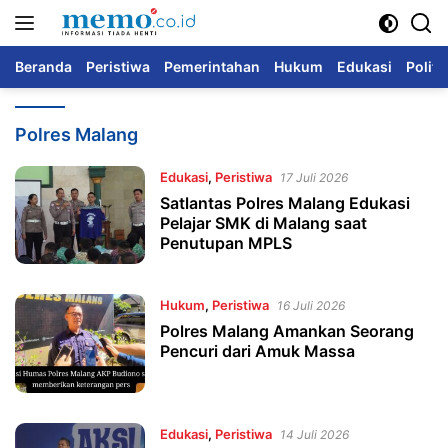
Langsung
ke
konten
Beranda
Peristiwa
Pemerintahan
Hukum
Edukasi
Politi
Polres Malang
Edukasi
,
Peristiwa
17 Juli 2026
Satlantas Polres Malang Edukasi
Pelajar SMK di Malang saat
Penutupan MPLS
Hukum
,
Peristiwa
16 Juli 2026
Polres Malang Amankan Seorang
Pencuri dari Amuk Massa
Edukasi
,
Peristiwa
14 Juli 2026