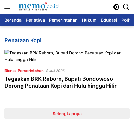
Langsung
ke
konten
Beranda
Peristiwa
Pemerintahan
Hukum
Edukasi
Politi
Penataan Kopi
Bisnis
,
Pemerintahan
8 Juli 2026
Tegaskan BRK Reborn, Bupati Bondowoso
Dorong Penataan Kopi dari Hulu hingga Hilir
Selengkapnya