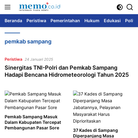
Langsung
ke
konten
Beranda
Peristiwa
Pemerintahan
Hukum
Edukasi
Politi
pemkab sampang
Peristiwa
24 Januari 2025
Sinergitas TNI-Polri dan Pemkab Sampang
Hadapi Bencana Hidrometeorologi Tahun 2025
Pemkab Sampang Masuk
Dalam Kabupaten Tercepat
Pembangunan Pasar Sore
37 Kades di Sampang
Diperpanjang Masa