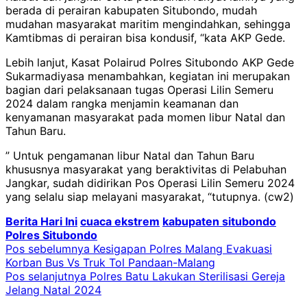
berada di perairan kabupaten Situbondo, mudah
mudahan masyarakat maritim mengindahkan, sehingga
Kamtibmas di perairan bisa kondusif, “kata AKP Gede.
Lebih lanjut, Kasat Polairud Polres Situbondo AKP Gede
Sukarmadiyasa menambahkan, kegiatan ini merupakan
bagian dari pelaksanaan tugas Operasi Lilin Semeru
2024 dalam rangka menjamin keamanan dan
kenyamanan masyarakat pada momen libur Natal dan
Tahun Baru.
” Untuk pengamanan libur Natal dan Tahun Baru
khususnya masyarakat yang beraktivitas di Pelabuhan
Jangkar, sudah didirikan Pos Operasi Lilin Semeru 2024
yang selalu siap melayani masyarakat, “tutupnya. (cw2)
Berita Hari Ini
cuaca ekstrem
kabupaten situbondo
Polres Situbondo
Navigasi
Pos sebelumnya
Kesigapan Polres Malang Evakuasi
Korban Bus Vs Truk Tol Pandaan-Malang
pos
Pos selanjutnya
Polres Batu Lakukan Sterilisasi Gereja
Jelang Natal 2024