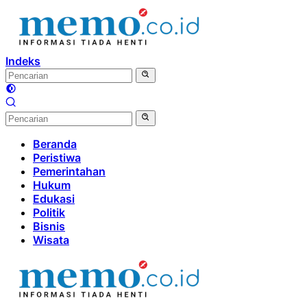
Langsung
ke
konten
Indeks
Beranda
Peristiwa
Pemerintahan
Hukum
Edukasi
Politik
Bisnis
Wisata