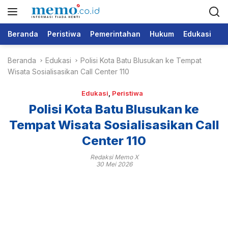
L
a
n
Beranda
Peristiwa
Pemerintahan
Hukum
Edukasi
Po
g
s
Beranda
Edukasi
Polisi Kota Batu Blusukan ke Tempat
u
Wisata Sosialisasikan Call Center 110
n
g
Edukasi
,
Peristiwa
k
e
Polisi Kota Batu Blusukan ke
k
Tempat Wisata Sosialisasikan Call
o
Center 110
n
t
Redaksi Memo X
e
30 Mei 2026
n