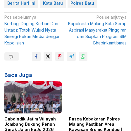
Berita Hari Ini
Kota Batu
Polres Batu
N
Pos sebelumnya
Pos selanjutnya
Berbagi Daging Kurban Dari
Kapolresta Malang Kota Serap
a
Ustadz Totok Wujud Nyata
Aspirasi Masyarakat Pinggiran
v
Sinergi Rekan Media dengan
dan Siapkan Program SIM
i
Kepolisian
Bhabinkamtibmas
g
a
s
i
Baca Juga
p
o
s
Cabdindik Jatim Wilayah
Pasca Kebakaran Polres
Jombang Dukung Penuh
Malang Pastikan Area
Gerak Jalan RoJo 2026
Kawasan Bromo Kondusif