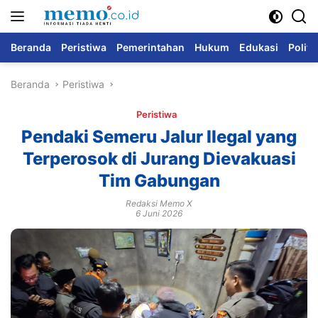
Langsung
ke
konten
Beranda
Peristiwa
Pemerintahan
Hukum
Edukasi
Politi
Beranda
Peristiwa
Peristiwa
Pendaki Semeru Jalur Ilegal yang
Terperosok di Jurang Dievakuasi
Tim Gabungan
Redaksi Memo X
6 Juni 2026