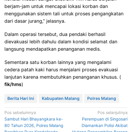
berjam-jam untuk mencapai lokasi korban dan
menggunakan sistem tali untuk proses pengangkatan
dari dasar jurang,” jelasnya.
Dalam operasi tersebut, dua pendaki berhasil
dievakuasi lebih dahulu dalam kondisi selamat dan
langsung mendapatkan penanganan medis.
Sementara satu korban lainnya yang mengalami
cedera patah kaki harus menjalani proses evakuasi
lanjutan karena membutuhkan penanganan khusus. (
fik/hms
)
Berita Hari Ini
Kabupaten Malang
Polres Malang
Navigasi
Pos sebelumnya
Pos selanjutnya
Sambut Hari Bhayangkara ke-
Perempuan di Singosari
pos
80 Tahun 2026, Polres Malang
Diamankan Polisi Akibat
Bersihkan Pura Kendalisodo
Hutang Pengambilan Barang