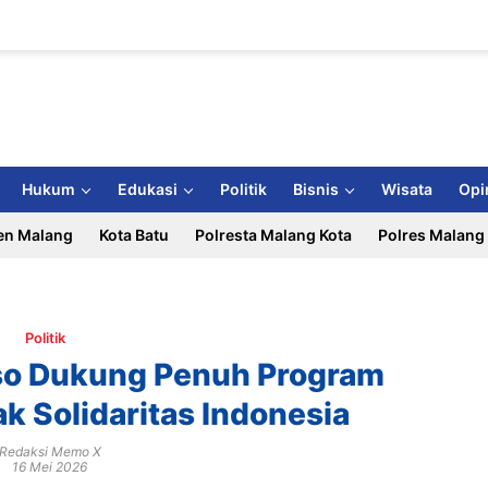
Hukum
Edukasi
Politik
Bisnis
Wisata
Opi
en Malang
Kota Batu
Polresta Malang Kota
Polres Malang
Politik
o Dukung Penuh Program
k Solidaritas Indonesia
Redaksi Memo X
16 Mei 2026