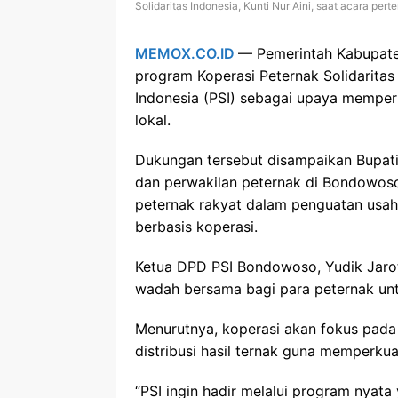
Solidaritas Indonesia, Kunti Nur Aini, saat acara pe
MEMOX.CO.ID
— Pemerintah Kabupat
program Koperasi Peternak Solidaritas 
Indonesia (PSI) sebagai upaya mempe
lokal.
Dukungan tersebut disampaikan Bupa
dan perwakilan peternak di Bondowos
peternak rakyat dalam penguatan usa
berbasis koperasi.
Ketua DPD PSI Bondowoso, Yudik Jarot
wadah bersama bagi para peternak unt
Menurutnya, koperasi akan fokus pad
distribusi hasil ternak guna memperku
“PSI ingin hadir melalui program nyata