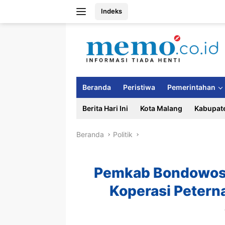
Langsung
Indeks
ke
konten
Beranda
Peristiwa
Pemerintahan
Berita Hari Ini
Kota Malang
Kabupat
Beranda
Politik
Pemkab Bondowos
Koperasi Peterna