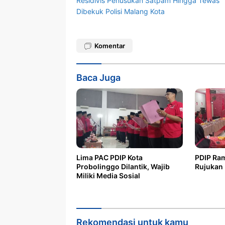
Residivis Penusukan Satpam Hingga Tewas
pos
Dibekuk Polisi Malang Kota
Komentar
Baca Juga
Lima PAC PDIP Kota
PDIP Ram
Probolinggo Dilantik, Wajib
Rujukan B
Miliki Media Sosial
Rekomendasi untuk kamu