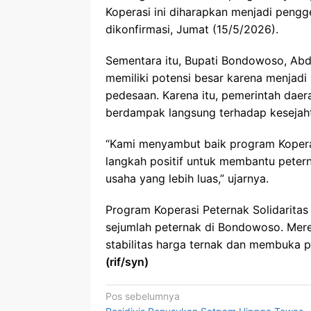
Koperasi ini diharapkan menjadi pengg
dikonfirmasi, Jumat (15/5/2026).
Sementara itu, Bupati Bondowoso, Ab
memiliki potensi besar karena menjad
pedesaan. Karena itu, pemerintah da
berdampak langsung terhadap kesejah
“Kami menyambut baik program Koperasi
langkah positif untuk membantu peterna
usaha yang lebih luas,” ujarnya.
Program Koperasi Peternak Solidaritas
sejumlah peternak di Bondowoso. Mer
stabilitas harga ternak dan membuka p
(rif/syn)
Navigasi
Pos sebelumnya