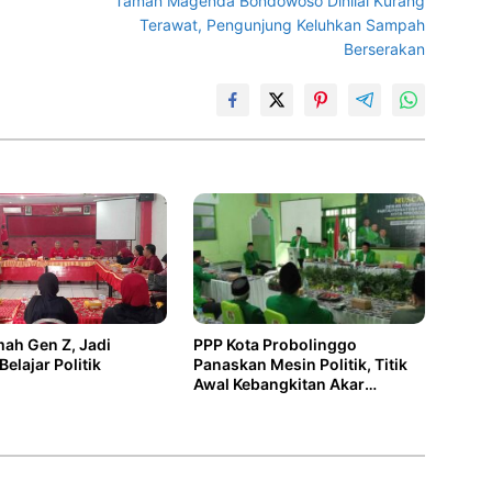
Taman Magenda Bondowoso Dinilai Kurang
Terawat, Pengunjung Keluhkan Sampah
Berserakan
PPP Kota Probolinggo
ah Gen Z, Jadi
Panaskan Mesin Politik, Titik
elajar Politik
Awal Kebangkitan Akar
Rumput