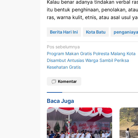
Kalau benar adanya tindakan verbal ra
itu bentuk penghinaan, penolakan, at
ras, warna kulit, etnis, atau asal usul 
Berita Hari Ini
Kota Batu
penganiay
Navigasi
Pos sebelumnya
Program Makan Gratis Polresta Malang Kota
pos
Disambut Antusias Warga Sambil Periksa
Kesehatan Gratis
Komentar
Baca Juga