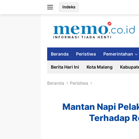
Langsung
Indeks
ke
konten
Beranda
Peristiwa
Pemerintahan
Berita Hari Ini
Kota Malang
Kabupat
Beranda
Peristiwa
Mantan Napi Pela
Terhadap R