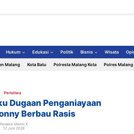
Hukum
Edukasi
Politik
Bisnis
Wisata
Opi
en Malang
Kota Batu
Polresta Malang Kota
Polres Malang
Peristiwa
ku Dugaan Penganiayaan
onny Berbau Rasis
Redaksi Memo X
12 Juni 2026