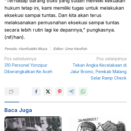
“Terhadap barang bukti yang sudah memiliki kekuatan
hukum tetap ini, kami memiliki tugas untuk melakukan
eksekusi sampai tuntas. Dan kita akan terus
melaksanakan pemusnahan eksekusi sampai tuntas
secara lebih rutin lagi ke depannya,” pungkasnya.
(nif/han).
Penulis: Hanifuddin Musa
Editor: Ume Hanifah
N
Pos sebelumnya
Pos selanjutnya
310 Personel Yonzipur
Tekan Angka Kecelakaan di
a
Diberangkatkan Ke Aceh
Jalur Bromo, Pemkab Malang
v
Gelar Ramp Check
i
g
a
s
Baca Juga
i
p