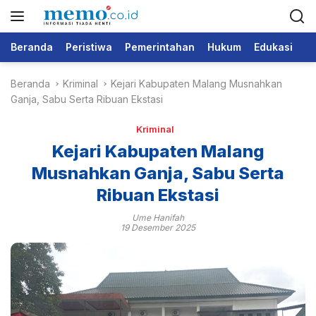
L
a
n
Beranda
Peristiwa
Pemerintahan
Hukum
Edukasi
Po
g
s
Beranda
Kriminal
Kejari Kabupaten Malang Musnahkan
u
Ganja, Sabu Serta Ribuan Ekstasi
n
g
Kriminal
k
e
Kejari Kabupaten Malang
k
Musnahkan Ganja, Sabu Serta
o
Ribuan Ekstasi
n
t
Ume Hanifah
e
19 Desember 2025
n