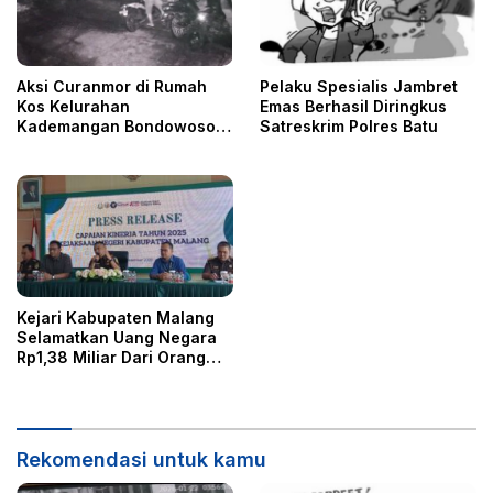
o
s
Aksi Curanmor di Rumah
Pelaku Spesialis Jambret
Kos Kelurahan
Emas Berhasil Diringkus
Kademangan Bondowoso
Satreskrim Polres Batu
Terekam CCTV
Kejari Kabupaten Malang
Selamatkan Uang Negara
Rp1,38 Miliar Dari Orang
Korupsi
Rekomendasi untuk kamu