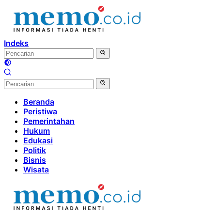
Langsung
ke
konten
Indeks
Beranda
Peristiwa
Pemerintahan
Hukum
Edukasi
Politik
Bisnis
Wisata