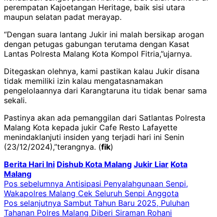
perempatan Kajoetangan Heritage, baik sisi utara
maupun selatan padat merayap.
“Dengan suara lantang Jukir ini malah bersikap arogan
dengan petugas gabungan terutama dengan Kasat
Lantas Polresta Malang Kota Kompol Fitria,”ujarnya.
Ditegaskan olehnya, kami pastikan kalau Jukir disana
tidak memiliki izin kalau mengatasnamakan
pengelolaannya dari Karangtaruna itu tidak benar sama
sekali.
Pastinya akan ada pemanggilan dari Satlantas Polresta
Malang Kota kepada jukir Cafe Resto Lafayette
menindaklanjuti insiden yang terjadi hari ini Senin
(23/12/2024),”terangnya. (
fik
)
Berita Hari Ini
Dishub Kota Malang
Jukir Liar
Kota
Malang
Navigasi
Pos sebelumnya
Antisipasi Penyalahgunaan Senpi,
Wakapolres Malang Cek Seluruh Senpi Anggota
pos
Pos selanjutnya
Sambut Tahun Baru 2025, Puluhan
Tahanan Polres Malang Diberi Siraman Rohani