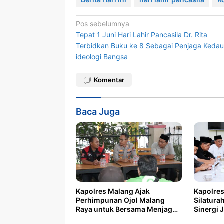
Navigasi
Pos sebelumnya
Tepat 1 Juni Hari Lahir Pancasila Dr. Rita
pos
Terbidkan Buku ke 8 Sebagai Penjaga Kedau
ideologi Bangsa
Komentar
Baca Juga
Kapolres Malang Ajak
Kapolres
Perhimpunan Ojol Malang
Silatura
Raya untuk Bersama Menjaga
Sinergi
Kondusifitas
dan Polr