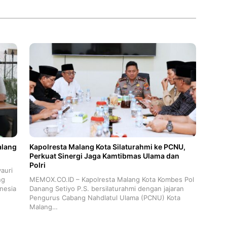
alang
Kapolresta Malang Kota Silaturahmi ke PCNU,
Perkuat Sinergi Jaga Kamtibmas Ulama dan
Polri
auri
ng
MEMOX.CO.ID – Kapolresta Malang Kota Kombes Pol
nesia
Danang Setiyo P.S. bersilaturahmi dengan jajaran
Pengurus Cabang Nahdlatul Ulama (PCNU) Kota
Malang…