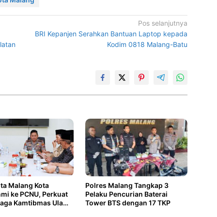
Pos selanjutnya
BRI Kepanjen Serahkan Bantuan Laptop kepada
latan
Kodim 0818 Malang-Batu
Polres Malang Tangkap 3
ta Malang Kota
Pelaku Pencurian Baterai
hmi ke PCNU, Perkuat
Tower BTS dengan 17 TKP
 Jaga Kamtibmas Ulama
i