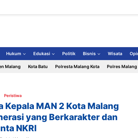
Hukum
Edukasi
Politik
Bisnis
Wisata
Opi
en Malang
Kota Batu
Polresta Malang Kota
Polres Malang
Peristiwa
ila Kepala MAN 2 Kota Malang
nerasi yang Berkarakter dan
inta NKRI