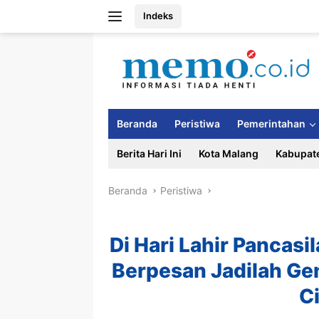
Langsung
Indeks
ke
konten
Beranda
Peristiwa
Pemerintahan
Berita Hari Ini
Kota Malang
Kabupat
Beranda
Peristiwa
Di Hari Lahir Pancas
Berpesan Jadilah Ge
C