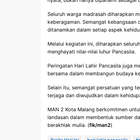
nyata, bukan hanya dipahami sebagai 
Seluruh warga madrasah diharapkan m
keberagaman. Semangat kebangsaan da
ditanamkan dalam setiap aspek kehidu
Melalui kegiatan ini, diharapkan selur
menghayati nilai-nilai luhur Pancasila.
Peringatan Hari Lahir Pancasila juga
bersama dalam membangun budaya kerj
Selain itu, semangat persatuan yang t
terjaga dan diwujudkan dalam kehidupa
MAN 2 Kota Malang berkomitmen untuk 
landasan dalam membentuk sumber day
berakhlak mulia. (
fik/man2
)
Berita Hari Ini
hari lahir pancasila
K