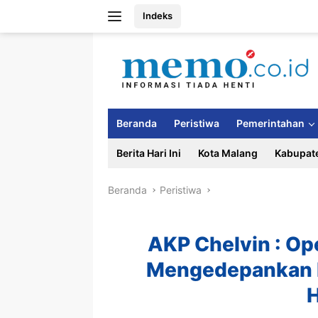
Langsung
Indeks
ke
konten
Beranda
Peristiwa
Pemerintahan
Berita Hari Ini
Kota Malang
Kabupat
Beranda
Peristiwa
AKP Chelvin : Op
Mengedepankan 