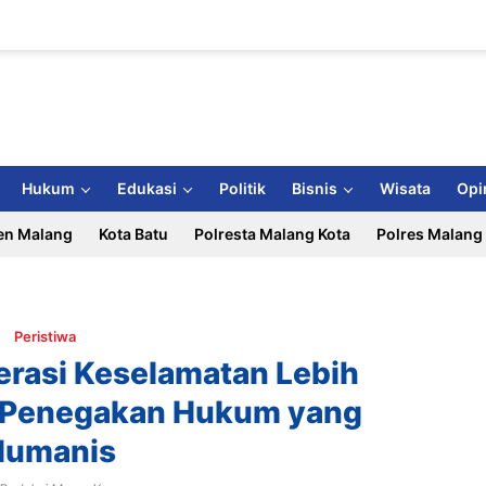
Hukum
Edukasi
Politik
Bisnis
Wisata
Opi
en Malang
Kota Batu
Polresta Malang Kota
Polres Malang
Peristiwa
erasi Keselamatan Lebih
Penegakan Hukum yang
Humanis