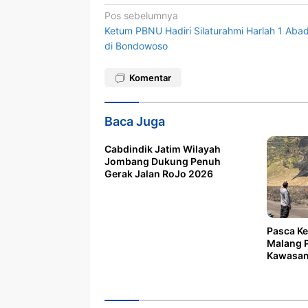
Navigasi
Pos sebelumnya
Ketum PBNU Hadiri Silaturahmi Harlah 1 Aba
pos
di Bondowoso
Komentar
Baca Juga
Cabdindik Jatim Wilayah
Jombang Dukung Penuh
Gerak Jalan RoJo 2026
Pasca Ke
Malang P
Kawasan