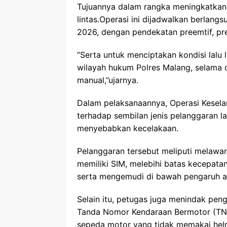
Tujuannya dalam rangka meningkatkan 
lintas.Operasi ini dijadwalkan berlang
2026, dengan pendekatan preemtif, pr
“Serta untuk menciptakan kondisi lalu l
wilayah hukum Polres Malang, selama o
manual,”ujarnya.
Dalam pelaksanaannya, Operasi Kese
terhadap sembilan jenis pelanggaran lal
menyebabkan kecelakaan.
Pelanggaran tersebut meliputi melawa
memiliki SIM, melebihi batas kecepat
serta mengemudi di bawah pengaruh a
Selain itu, petugas juga menindak p
Tanda Nomor Kendaraan Bermotor (TNK
sepeda motor yang tidak memakai helm