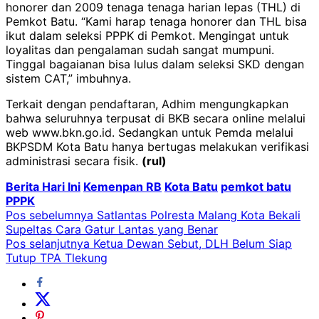
honorer dan 2009 tenaga tenaga harian lepas (THL) di
Pemkot Batu. “Kami harap tenaga honorer dan THL bisa
ikut dalam seleksi PPPK di Pemkot. Mengingat untuk
loyalitas dan pengalaman sudah sangat mumpuni.
Tinggal bagaianan bisa lulus dalam seleksi SKD dengan
sistem CAT,” imbuhnya.
Terkait dengan pendaftaran, Adhim mengungkapkan
bahwa seluruhnya terpusat di BKB secara online melalui
web www.bkn.go.id. Sedangkan untuk Pemda melalui
BKPSDM Kota Batu hanya bertugas melakukan verifikasi
administrasi secara fisik.
(rul)
Berita Hari Ini
Kemenpan RB
Kota Batu
pemkot batu
PPPK
Navigasi
Pos sebelumnya
Satlantas Polresta Malang Kota Bekali
Supeltas Cara Gatur Lantas yang Benar
pos
Pos selanjutnya
Ketua Dewan Sebut, DLH Belum Siap
Tutup TPA Tlekung