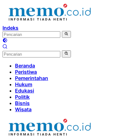
Langsung
ke
konten
Indeks
Beranda
Peristiwa
Pemerintahan
Hukum
Edukasi
Politik
Bisnis
Wisata