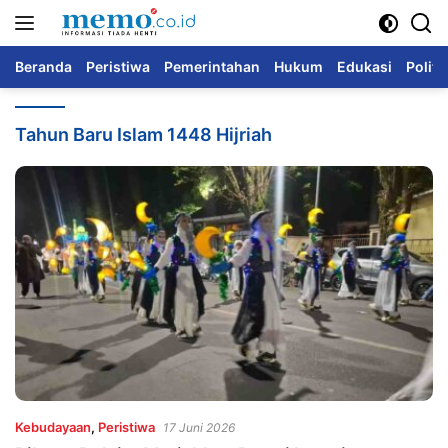
Langsung
ke
konten
Beranda
Peristiwa
Pemerintahan
Hukum
Edukasi
Politi
Tahun Baru Islam 1448 Hijriah
Kebudayaan
,
Peristiwa
17 Juni 2026