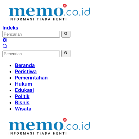
Langsung
ke
konten
Indeks
Beranda
Peristiwa
Pemerintahan
Hukum
Edukasi
Politik
Bisnis
Wisata