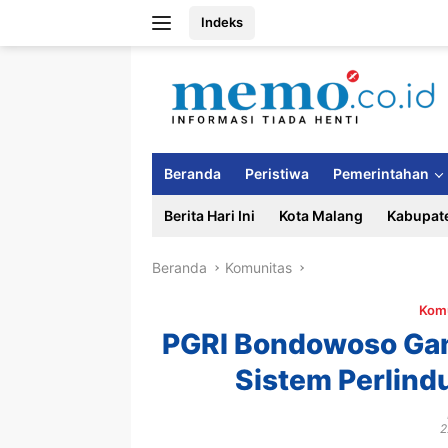
Langsung
Indeks
ke
konten
Beranda
Peristiwa
Pemerintahan
Berita Hari Ini
Kota Malang
Kabupat
Beranda
Komunitas
Kom
PGRI Bondowoso Gan
Sistem Perlind
2