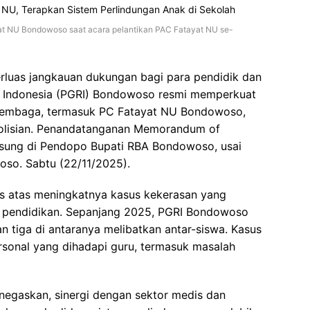
 NU Bondowoso saat acara pelantikan PAC Fatayat NU se-
uas jangkauan dukungan bagi para pendidik dan
ik Indonesia (PGRI) Bondowoso resmi memperkuat
h lembaga, termasuk PC Fatayat NU Bondowoso,
polisian. Penandatanganan Memorandum of
gsung di Pendopo Bupati RBA Bondowoso, usai
so. Sabtu (22/11/2025).
ns atas meningkatnya kasus kekerasan yang
n pendidikan. Sepanjang 2025, PGRI Bondowoso
n tiga di antaranya melibatkan antar-siswa. Kasus
rsonal yang dihadapi guru, termasuk masalah
egaskan, sinergi dengan sektor medis dan