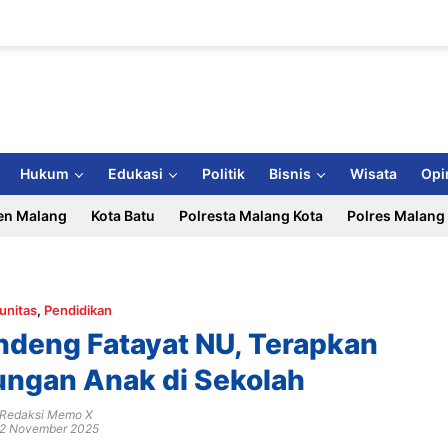
Hukum
Edukasi
Politik
Bisnis
Wisata
Opi
en Malang
Kota Batu
Polresta Malang Kota
Polres Malang
unitas
,
Pendidikan
deng Fatayat NU, Terapkan
ungan Anak di Sekolah
Redaksi Memo X
2 November 2025