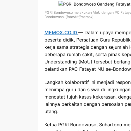
PGRI Bondowoso melakukan MoU dengan PC Fatayat
Bondowoso. (foto:Arif/memox)
MEMOX.CO.ID
— Dalam upaya memperl
peserta didik, Persatuan Guru Republ
kerja sama strategis dengan sejumla
beberapa rumah sakit, serta pihak ke
Understanding (MoU) tersebut berlan
pelantikan PAC Fatayat NU se-Bondowo
Langkah kolaboratif ini menjadi respo
menimpa guru dan siswa di lingkunga
mencatat tujuh kasus kekerasan, denga
lainnya berkaitan dengan persoalan pe
utang.
Ketua PGRI Bondowoso, Suhartono men