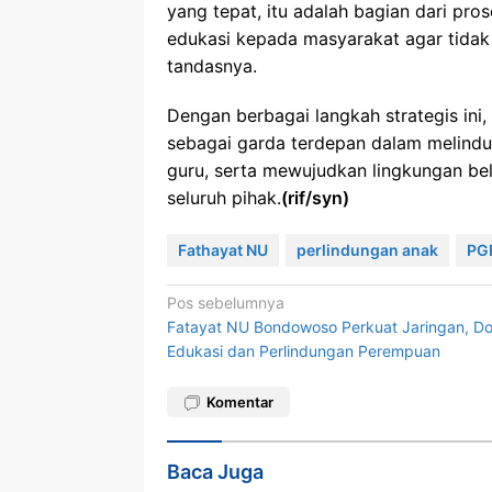
yang tepat, itu adalah bagian dari pr
edukasi kepada masyarakat agar tida
tandasnya.
Dengan berbagai langkah strategis i
sebagai garda terdepan dalam melindu
guru, serta mewujudkan lingkungan be
seluruh pihak.
(rif/syn)
Fathayat NU
perlindungan anak
PG
Navigasi
Pos sebelumnya
Fatayat NU Bondowoso Perkuat Jaringan, D
pos
Edukasi dan Perlindungan Perempuan
Komentar
Baca Juga